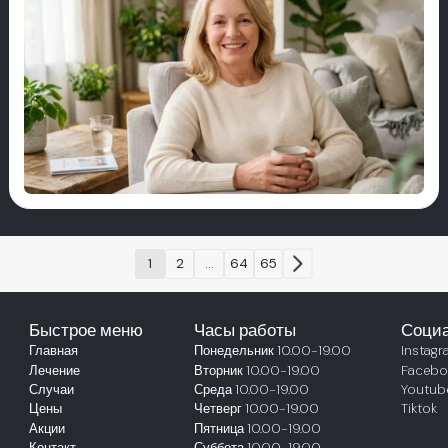
1
2
...
64
65
Быстрое меню
Часы работы
Социа
Главная
Понедельник
10.00-19.00
Instagr
Лечение
Вторник
10.00-19.00
Facebo
Случаи
Среда
10.00-19.00
Youtub
,
Цены
Четверг
10.00-19.00
Tiktok
Акции
Пятница
10.00-19.00
Контакт
Суббота
10.00-19.00