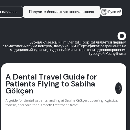
я случаев
Получите бесплатную консультацию
Русский
Зубная клиника Milim Dental Hospital является первым
стоматологическим центром, получившим «Сертификат разрешения на
медицинский туризм», выданный Министерством здравоохранения
Турецкой Республики.
A Dental Travel Guide for
Patients Flying to Sabiha
east
Gökçen
A guide for dental patients landing at Sabiha Gökçen, covering logistics,
transit, and care for a smooth treatment travel.