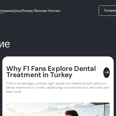
Галере
ог
врачи
Цены
Почему Миллим?
Контакт
ие
Why F1 Fans Explore Dental
east
Treatment in Turkey
F1 fans increasingly combine high-speed race weekends with premium
dental treatments in Turkey, capitalizing on advanced care, low costs, and
easy travel.