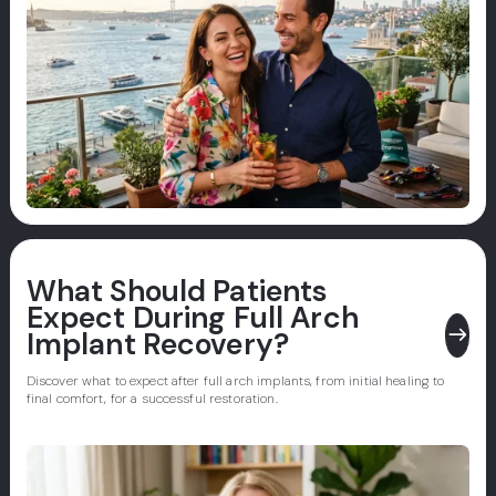
What Should Patients
Expect During Full Arch
east
Implant Recovery?
Discover what to expect after full arch implants, from initial healing to
final comfort, for a successful restoration.