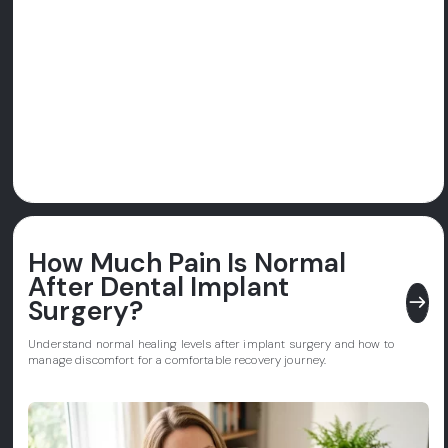
How Much Pain Is Normal
After Dental Implant
east
Surgery?
Understand normal healing levels after implant surgery and how to
manage discomfort for a comfortable recovery journey.