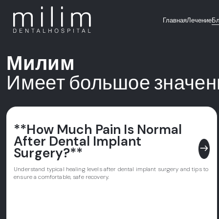
Главная
Лечение
Бл
Милим
Имеет большое значен
**How Much Pain Is Normal
After Dental Implant
east
Surgery?**
Understand typical healing levels after dental implant surgery and tips to
ensure a comfortable, safe recovery.