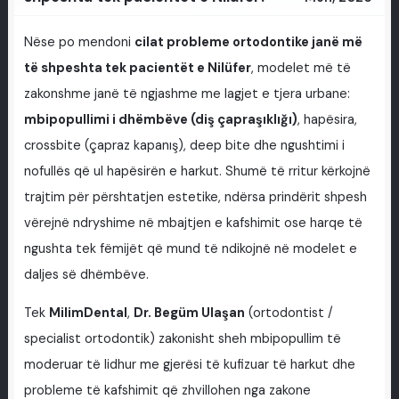
Nëse po mendoni
cilat probleme ortodontike janë më
të shpeshta tek pacientët e Nilüfer
, modelet më të
zakonshme janë të ngjashme me lagjet e tjera urbane:
mbipopullimi i dhëmbëve (diş çapraşıklığı)
, hapësira,
crossbite (çapraz kapanış), deep bite dhe ngushtimi i
nofullës që ul hapësirën e harkut. Shumë të rritur kërkojnë
trajtim për përshtatjen estetike, ndërsa prindërit shpesh
vërejnë ndryshime në mbajtjen e kafshimit ose harqe të
ngushta tek fëmijët që mund të ndikojnë në modelet e
daljes së dhëmbëve.
Tek
MilimDental
,
Dr. Begüm Ulaşan
(ortodontist /
specialist ortodontik) zakonisht sheh mbipopullim të
moderuar të lidhur me gjerësi të kufizuar të harkut dhe
probleme të kafshimit që zhvillohen nga zakone