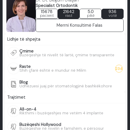
Specialist Ortodontik
15678
21642
5.0
936
pacient
rast
pikë
votë
Merrni Konsultimë Falas
Lidhje të shpejta
Çmime
Buzëqeshje të nivelit të lartë, çmime transparente
Raste
234
Shih çfarë është e mundur në Milim
Blog
Udhëzuesi juaj për stomatologjinë bashkëkohore
Trajtimet
All-on-4
Rikthimi i buzëqeshjes me vetëm 4 implante
Buzëqeshi Hollywood
Buzëqeshje në nivelin e famshëm, e përsosur