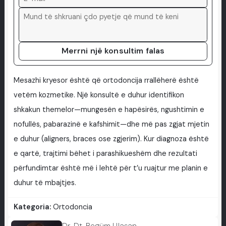
Merrni një konsultim falas
Mesazhi kryesor është që ortodoncija rrallëherë është
vetëm kozmetike. Një konsultë e duhur identifikon
shkakun themelor—mungesën e hapësirës, ngushtimin e
nofullës, pabarazinë e kafshimit—dhe më pas zgjat mjetin
e duhur (aligners, braces ose zgjerim). Kur diagnoza është
e qartë, trajtimi bëhet i parashikueshëm dhe rezultati
përfundimtar është më i lehtë për t’u ruajtur me planin e
duhur të mbajtjes.
Kategoria:
Ortodoncia
Dr. Dt. Begüm Ulaşan