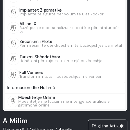
Impiantet Zigomatike
Implante të sigurta për volum të ulët kockor
All-on-X
Buzëqeshje e personalizuar e plotë, e përshtatur për
ty
Zirconium i Plotë
Përmirësim të qëndrueshëm të buzëqeshjes pa metal
Turizmi Shëndetësor
Udhëtoni për kujdes, ikni me një buzëqeshje
Full Veneers
Transformim total i buzëqeshjes me veneer
Informacion dhe Ndihmë
Mbështetje Online
Mbështetje me fuqizim me inteligjencë artificiale,
gjithmonë online
A Milim
Të gjitha Artikujt