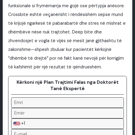
funksionale si frymëmarrja me gojë ose përtypja anësore.
Crossbite është veçanërisht i rëndësishëm sepse mund
të krijojë ngarkesë të pabarabartë dhe stres në mishrat e
dhëmbëve nëse nuk trajtohet. Deep bite dhe
zhvendosjet e vogla të vijës së mesit janë gjithashtu të
zakonshme—shpesh zbuluar kur pacientët kërkojnë
”dhëmbë të drejtë” por në fakt kanë nevojë për korrigjim
të kafshimit për një rezultat të qëndrueshëm.
Kërkoni një Plan Trajtimi Falas nga Doktorët
Tanë Ekspertë
+1